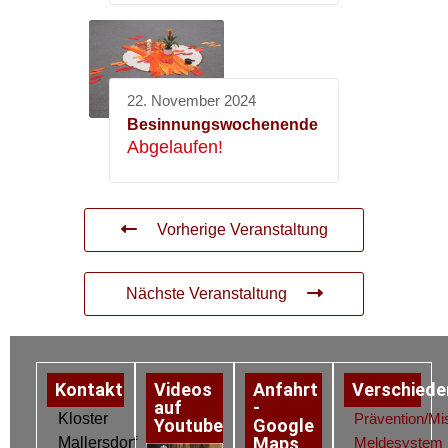
22. November 2024
Besinnungswochenende
Abgelaufen!
Vorherige Veranstaltung
Nächste Veranstaltung
Kontakt
Videos
Anfahrt
Verschiede
auf
-
Kloster
Prävention/Mi
Youtube
Google
Maps
Mallersdorf
Meldesystem