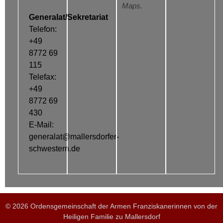
Maps.
Generalat/Sekretariat
Telefon:
+49
8772 69
115
Telefax:
+49
8772 69
430
E-Mail:
generalat@mallersdorfer-
schwestern.de
© 2026 Ordensgemeinschaft der Armen Franziskanerinnen von der
Heiligen Familie zu Mallersdorf