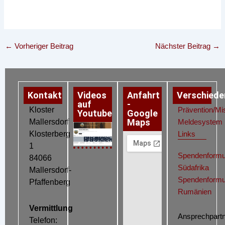
←
Vorheriger Beitrag
Nächster Beitrag
→
Kontakt
Videos
Anfahrt
Verschiede
auf
-
Kloster
Prävention/Mi
Youtube
Google
Maps
Mallersdorf
Meldesystem
Klosterberg
Links
Datenschutz
Impressum
Cookie-Richtlinie (EU)
1
Spendenformu
84066
Südafrika
Mallersdorf-
Spendenformu
Pfaffenberg
Rumänien
Vermittlung
Ansprechpartn
Telefon: