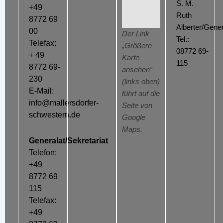
S. M.
+49
Ruth
8772 69
Alberter/Gener
00
Der Link
Tel.:
Telefax:
„Größere
08772 69-
+ 49
Karte
115
8772 69-
ansehen“
230
(links oben)
E-Mail:
führt auf die
info@mallersdorfer-
Seite von
schwestern.de
Google
Maps.
Generalat/Sekretariat
Telefon:
+49
8772 69
115
Telefax:
+49