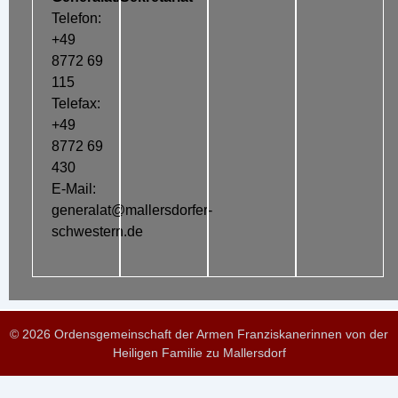
Telefon:
+49
8772 69
115
Telefax:
+49
8772 69
430
E-Mail:
generalat@mallersdorfer-
schwestern.de
© 2026 Ordensgemeinschaft der Armen Franziskanerinnen von der
Heiligen Familie zu Mallersdorf