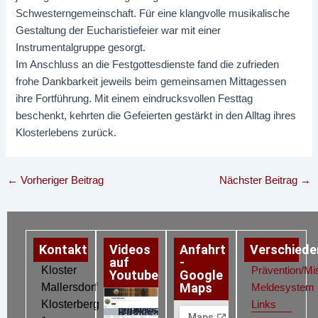
Schwesterngemeinschaft. Für eine klangvolle musikalische
Gestaltung der Eucharistiefeier war mit einer
Instrumentalgruppe gesorgt.
Im Anschluss an die Festgottesdienste fand die zufrieden
frohe Dankbarkeit jeweils beim gemeinsamen Mittagessen
ihre Fortführung. Mit einem eindrucksvollen Festtag
beschenkt, kehrten die Gefeierten gestärkt in den Alltag ihres
Klosterlebens zurück.
←
Vorheriger Beitrag
Nächster Beitrag
→
Kontakt
Videos
Anfahrt
Verschiede
auf
-
Kloster
Prävention/Mi
Youtube
Google
Maps
Mallersdorf
Meldesystem
Klosterberg
Links
Datenschutz
Impressum
Cookie-Richtlinie (EU)