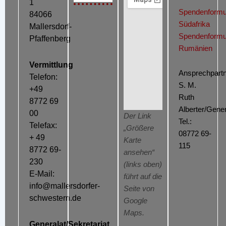
1
Spendenformu
84066
Südafrika
Mallersdorf-
Spendenformu
Pfaffenberg
Rumänien
Vermittlung
Ansprechpartn
Telefon:
S. M.
+49
Ruth
8772 69
Alberter/Gener
00
Der Link
Tel.:
Telefax:
„Größere
08772 69-
+ 49
Karte
115
8772 69-
ansehen“
230
(links oben)
E-Mail:
führt auf die
info@mallersdorfer-
Seite von
schwestern.de
Google
Maps.
Generalat/Sekretariat