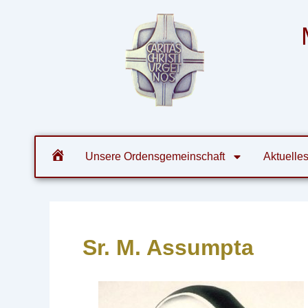
Zum
Post
Inhalt
navigation
springen
Orde
Unsere Ordensgemeinschaft
Aktuelle
Sr. M. Assumpta