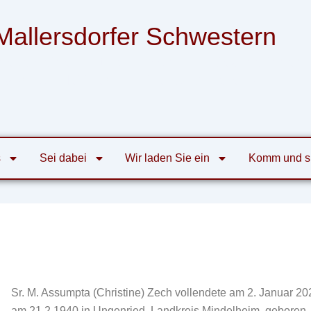
Mallersdorfer Schwestern
nsgemeinschaft der Armen Franziskanerinnen
von der Heiligen Familie zu Mallersdorf
s
Sei dabei
Wir laden Sie ein
Komm und s
Sr. M. Assumpta (Christine) Zech vollendete am 2. Januar 2
am 21.2.1940 in Ungenried, Landkreis Mindelheim, geboren.