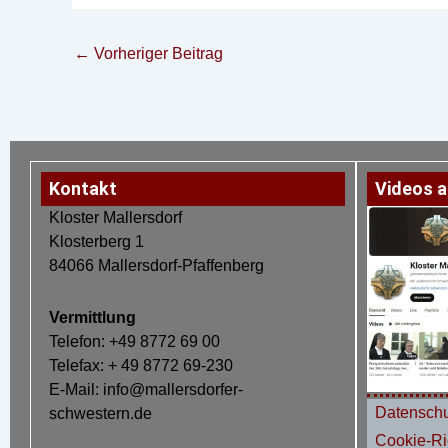
←
Vorheriger Beitrag
Kontakt
Videos a
Kloster Mallersdorf
Klosterberg 1
84066 Mallersdorf-Pfaffenberg
Vermittlung
Telefon: +49 8772 69 00
Telefax: + 49 8772 69-230
E-Mail: info@mallersdorfer-
Datenschu
schwestern.de
Cookie-Ric