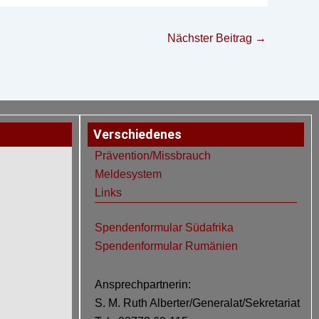
Nächster Beitrag
→
Verschiedenes
Prävention/Missbrauch
Meldesystem
Links
Spendenformular Südafrika
Spendenformular Rumänien
Ansprechpartnerin:
S. M. Ruth Alberter/Generalat/Sekretariat