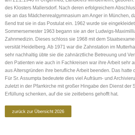
des Klosters Mallersdorf. Nach deren erfolgreichem Abschlu
sie an das Mädchenrealgymnasium am Anger in München, das 
ßend trat sie in das Postulat ein. 1962 wurde sie eingekleidet
Sommersemester 1963 begann sie an der Ludwigs-Maximillia
Zahnmedizin. Dieses schloss sie 1968 mit dem Staatsexamen 
versität Heidelberg. Ab 1971 war die Zahnstation im Mutterha
sehr nachhaltig übte sie die zahnärztliche Betreuung und V
den Patienten wie auch in Fachkreisen war ihre Arbeit sehr 
aus Altersgründen ihre berufliche Arbeit beenden. Das hatte 
Für Sr. Assumpta bedeutete dies viel Aufräum- und Archivier
zuletzt in der Pfarrkirche mit großer Hingabe den Dienst der 
Erfüllung schenken, auf die sie zeitlebens gehofft hat.
zurück zur Übersicht 2026