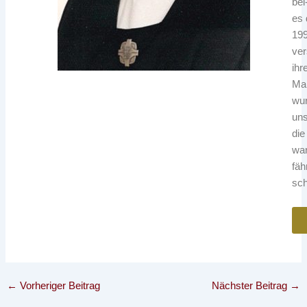
bei
es 
199
ver
ihr
Mar
wur
uns
die
war
fäh
sc
←
Vorheriger Beitrag
Nächster Beitrag
→