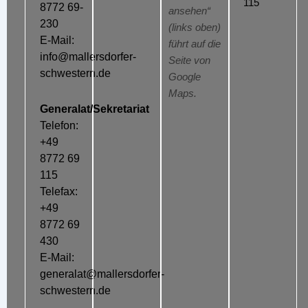
115
8772 69-
ansehen“
230
(links oben)
E-Mail:
führt auf die
info@mallersdorfer-
Seite von
schwestern.de
Google
Maps.
Generalat/Sekretariat
Telefon:
+49
8772 69
115
Telefax:
+49
8772 69
430
E-Mail:
generalat@mallersdorfer-
schwestern.de