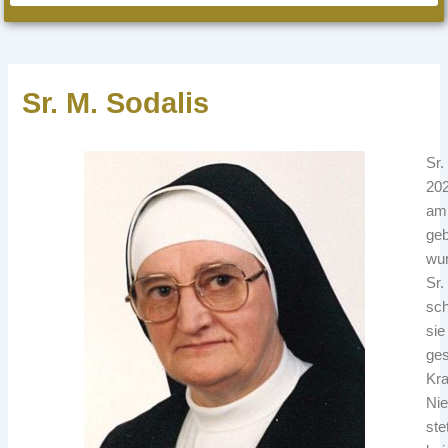
Sr. M. Sodalis
Sr.
202
am 
geb
wur
Sr.
sch
sie
ges
Kra
Nie
ste