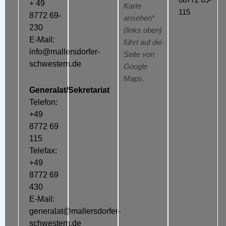
+ 49
Karte
115
8772 69-
ansehen“
230
(links oben)
E-Mail:
führt auf die
info@mallersdorfer-
Seite von
schwestern.de
Google
Maps.
Generalat/Sekretariat
Telefon:
+49
8772 69
115
Telefax:
+49
8772 69
430
E-Mail:
generalat@mallersdorfer-
schwestern.de