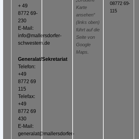
„Größere
08772 69-
+ 49
Karte
115
8772 69-
ansehen“
230
(links oben)
E-Mail:
führt auf die
info@mallersdorfer-
Seite von
schwestern.de
Google
Maps.
Generalat/Sekretariat
Telefon:
+49
8772 69
115
Telefax:
+49
8772 69
430
E-Mail:
generalat@mallersdorfer-