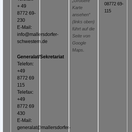
„Größere
08772 69-
+ 49
Karte
115
8772 69-
ansehen“
230
(links oben)
E-Mail:
führt auf die
info@mallersdorfer-
Seite von
schwestern.de
Google
Maps.
Generalat/Sekretariat
Telefon:
+49
8772 69
115
Telefax:
+49
8772 69
430
E-Mail:
generalat@mallersdorfer-